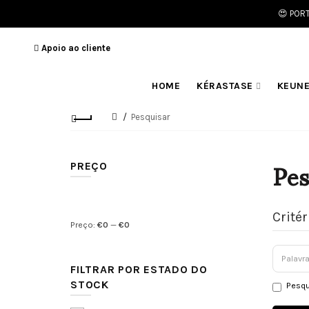
😍 POR
Apoio ao cliente
HOME
KÉRASTASE
KEUN
Pesquisar
Pes
PREÇO
Crité
Preço:
€
0
—
€
0
FILTRAR POR ESTADO DO
STOCK
Pesqu