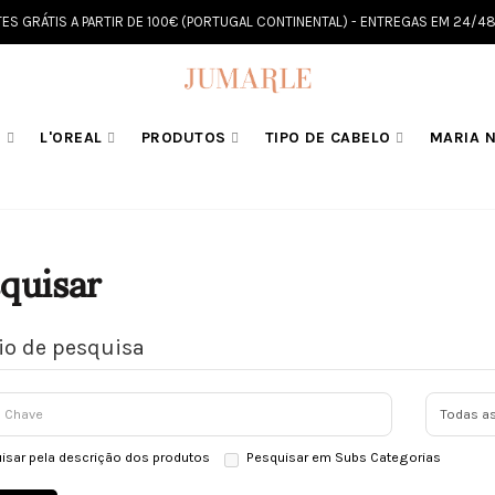
TES GRÁTIS A PARTIR DE 100€ (PORTUGAL CONTINENTAL) - ENTREGAS EM 24/4
E
L'OREAL
PRODUTOS
TIPO DE CABELO
MARIA N
quisar
rio de pesquisa
isar pela descrição dos produtos
Pesquisar em Subs Categorias