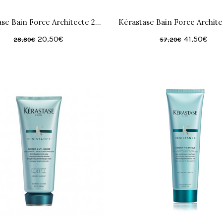
Kerastase Bain Force Architecte 250ml
20,50€
41,50€
28,80€
57,20€