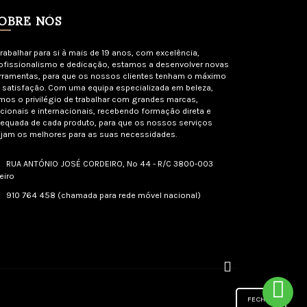
OBRE NÓS
trabalhar para si à mais de 19 anos, com excelência,
ofissionalismo e dedicação, estamos a desenvolver novas
rramentas, para que os nossos clientes tenham o máximo
 satisfação. Com uma equipa especializada em beleza,
mos o privilégio de trabalhar com grandes marcas,
cionais e internacionais, recebendo formação direta e
equada de cada produto, para que os nossos serviços
jam os melhores para as suas necessidades.
RUA ANTÓNIO JOSÉ CORDEIRO, Nº 44 - R/C 3800-003
eiro
910 764 458 (chamada para rede móvel nacional)
FECHAR