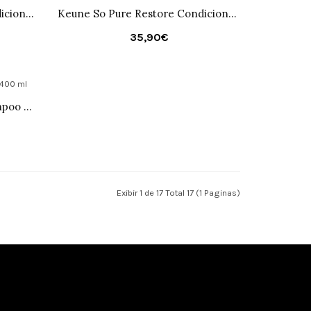
Keune So Pure Restore Condicionador 1000 ml
Keune So Pure Restore Condicionador 400 ml
35,90€
Keune So Pure Restore Shampoo 400 ml
Exibir 1 de 17 Total 17 (1 Paginas)