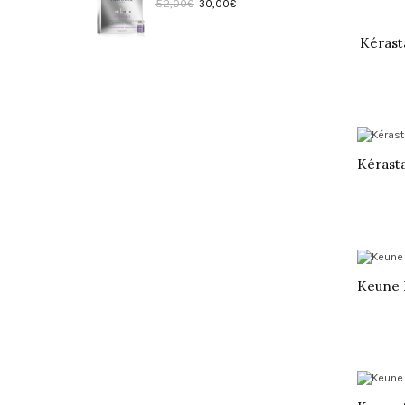
52,00€
30,00€
Kérast