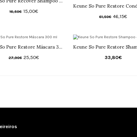
Keune So Pure Recover Shampoo 250ml
15,00€
16,50€
46,15€
61,50€
Keune So Pure Restore Máscara 300 ml
25,50€
33,80€
27,90€
ireiros