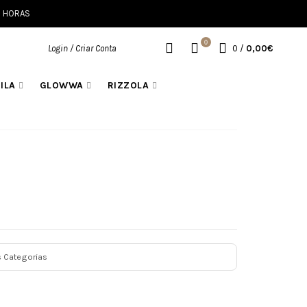
8 HORAS
0
Login / Criar Conta
0
/
0,00€
ILA
GLOWWA
RIZZOLA