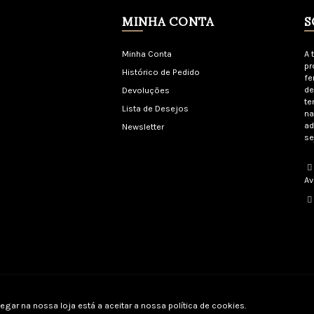
MINHA CONTA
S
Minha Conta
A 
pr
Histórico de Pedido
fe
de
Devoluções
te
Lista de Desejos
na
ad
Newsletter
se
Av
© Copyright - All rights reserved. 2010 - 2026 | Made with 💗 by
Webzy
egar na nossa loja está a aceitar a nossa política de cookies.