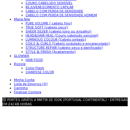
COURO CABELUDO SENSÍVEL
REJUVENESCIMENTO CAPILAR
CABELO COM PERDA DE DENSIDADE
CABELO COM PERDA DE DENSIDADE HOMEM
Maria Nila
PURE VOLUME ( cabelo fino)
TRUE SOFT (cabelo seco)
SHEER SILVER (cabelo loiro ou grisalho)
HEAD&HAIR HEAL (Couro cabeludo sensível)
LUMINOUS COLOUR (Cabelo pintado)
COILS & CURLS (Cabelo ondulado e encaracolado)
STRUCTURE REPAIR (cabelo seco e danificado)
STYLE & FINISH (Acabamento)
GLOWWA
HAIR FOOD
Rizzola
Color Flash
CHARISSE COLOR
Minha Conta
Lista de Desejos (0)
Carrinho
Finalizar Compra
😍 PORTES GRÁTIS A PARTIR DE 100€ (PORTUGAL CONTINENTAL) - ENTREGAS
EM 24/48 HORAS