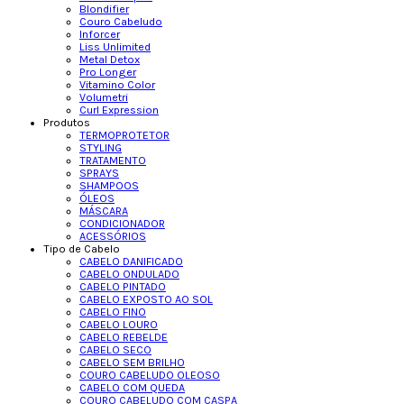
Blondifier
Couro Cabeludo
Inforcer
Liss Unlimited
Metal Detox
Pro Longer
Vitamino Color
Volumetri
Curl Expression
Produtos
TERMOPROTETOR
STYLING
TRATAMENTO
SPRAYS
SHAMPOOS
ÓLEOS
MÁSCARA
CONDICIONADOR
ACESSÓRIOS
Tipo de Cabelo
CABELO DANIFICADO
CABELO ONDULADO
CABELO PINTADO
CABELO EXPOSTO AO SOL
CABELO FINO
CABELO LOURO
CABELO REBELDE
CABELO SECO
CABELO SEM BRILHO
COURO CABELUDO OLEOSO
CABELO COM QUEDA
COURO CABELUDO COM CASPA