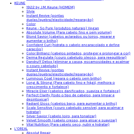
KEUNE
1922 by J.M. Keune (HOMEM)
Style
Instant Revive (pontas
duplas/quebra/elasticidade/reparação)
Color
Keune - So Pure (produtos naturais) Vegan
Absolute Volume (Para cabelo fino e sem volume)
Blond Savior (cabelos aclarados ou loiros, reparar e
aumentar o brilho)
Confident Curl (hidrata o cabelo encaracolado e define
caracóis)
Color Brillianz (cabelos pintados, proteger e prolongar a cor)
Derma Regulate (couro cabeludo oleoso, para reequilibrar)
Dandruff Detox (eliminar a caspa, escamosidades e acalmar
o couro cabeludo)
Instant Revive (pontas
duplas/quebra/elasticidade/reparação)
Luminous Coat (repara o cabelo sem brilho)
Long & Strong (Para cabelo fino e frágil, melhora o
crescimento e fortalece)
Miracle Elixir (cabelos danificados, suaviza e fortalece)
Perfect Clarity (todo o tipo de cabelos, para limpar e
desintoxicar)
Radiant Gloss (cabelos baço, para aumentar o brilho)
Scalp Sensitive (couro cabeludo sensível, para acalmar e
hidratar)
Silver Savior (cabelo loiro, para tonalizar)
Velvet Smooth (cabelo crespo, para alisar e suavizar)
Vital Nutrition (Para cabelo seco, nutrir e hidratar)
L'OREAL
Absolut Repair