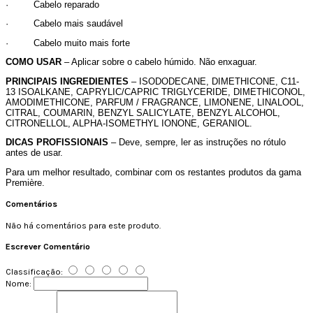
·
Cabelo reparado
·
Cabelo mais saudável
·
Cabelo muito mais forte
COMO USAR
– Aplicar sobre o cabelo húmido. Não enxaguar.
PRINCIPAIS INGREDIENTES
– ISODODECANE, DIMETHICONE, C11-
13 ISOALKANE, CAPRYLIC/CAPRIC TRIGLYCERIDE, DIMETHICONOL,
AMODIMETHICONE, PARFUM / FRAGRANCE, LIMONENE, LINALOOL,
CITRAL, COUMARIN, BENZYL SALICYLATE, BENZYL ALCOHOL,
CITRONELLOL, ALPHA-ISOMETHYL IONONE, GERANIOL.
DICAS PROFISSIONAIS
– Deve, sempre, ler as instruções no rótulo
antes de usar.
Para um melhor resultado, combinar com os restantes produtos da gama
Première.
Comentários
Não há comentários para este produto.
Escrever Comentário
Classificação:
Nome: