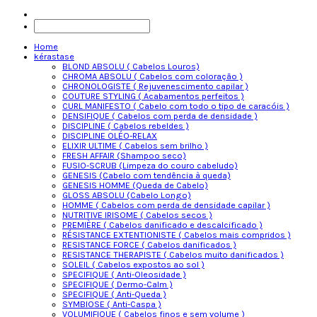
Home
kérastase
BLOND ABSOLU ( Cabelos Louros)
CHROMA ABSOLU ( Cabelos com coloração )
CHRONOLOGISTE ( Rejuvenescimento capilar )
COUTURE STYLING ( Acabamentos perfeitos )
CURL MANIFESTO ( Cabelo com todo o tipo de caracóis )
DENSIFIQUE ( Cabelos com perda de densidade )
DISCIPLINE ( Cabelos rebeldes )
DISCIPLINE OLÉO-RELAX
ELIXIR ULTIME ( Cabelos sem brilho )
FRESH AFFAIR (Shampoo seco)
FUSIO-SCRUB (Limpeza do couro cabeludo)
GENESIS (Cabelo com tendência à queda)
GENESIS HOMME (Queda de Cabelo)
GLOSS ABSOLU (Cabelo Longo)
HOMME ( Cabelos com perda de densidade capilar )
NUTRITIVE IRISOME ( Cabelos secos )
PREMIÈRE ( Cabelos danificado e descalcificado )
RÉSISTANCE EXTENTIONISTE ( Cabelos mais compridos )
RESISTANCE FORCE ( Cabelos danificados )
RESISTANCE THERAPISTE ( Cabelos muito danificados )
SOLEIL ( Cabelos expostos ao sol )
SPECIFIQUE ( Anti-Oleosidade )
SPECIFIQUE ( Dermo-Calm )
SPECIFIQUE ( Anti-Queda )
SYMBIOSE ( Anti-Caspa )
VOLUMIFIQUE ( Cabelos finos e sem volume )