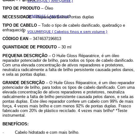
SPECIFIQUE ( Anti-Queda )
TIPO DE PRODUTO
– Óleo
SYMBIOSE ( Anti-Caspa )
NECESSIDADE
– Reparação/Brilho/Pontas duplas
TIPO DE CABELO
– Todo o tipo de cabelo danificado, quebradiço e
enfraquecido
VOLUMIFIQUE ( Cabelos finos e sem volume )
CÓDIGO EAN
– 3474637196813
QUANTIDADE DE PRODUTO
– 30 ml
PEQUENA DESCRIÇÃO
– O Huile Gloss Réparatrice, é um óleo
reparador potenciador de brilho, para todos os tipos de cabelo danificado.
Com uma elevada concentração de ativos reparadores e protetores,
neutraliza radicalmente a falta de brilho persistente causada pelos danos,
e sela as pontas duplas.
GRANDE DESCRIÇÃO
– O Huile Gloss Réparatrice, é um óleo reparador
potenciador de brilho, para todos os tipos de cabelo danificado. Com uma
elevada concentração de ativos reparadores e protetores, neutraliza
radicalmente a falta de brilho persistente causada pelos danos, e sela as
pontas duplas. Este óleo reparador confere um cabelo com 99% de mais
força, 4 vezes mais brilho e com menos 92% de pontas duplas. Frasco
fabricado com 20% de plástico reciclado. 4 vezes mais brilho* *Teste
instrumental.
BENEFÍCIOS:
·
Cabelo hidratado e com mais brilho.