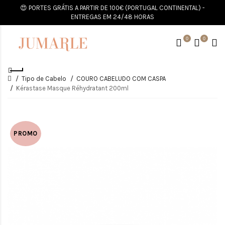
😍 PORTES GRÁTIS A PARTIR DE 100€ (PORTUGAL CONTINENTAL) -
ENTREGAS EM 24/48 HORAS
0
0
Tipo de Cabelo
COURO CABELUDO COM CASPA
Kérastase Masque Réhydratant 200ml
PROMO