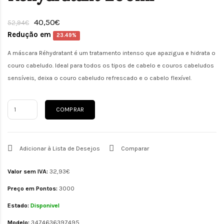
40,50€
52,94€
Redução em
23.49%
A máscara Réhydratant é um tratamento intenso que apazigua e hidrata o
couro cabeludo. Ideal para todos os tipos de cabelo e couros cabeludos
sensíveis, deixa o couro cabeludo refrescado e o cabelo flexível.
COMPRAR
Adicionar à Lista de Desejos
Comparar
Valor sem IVA:
32,93€
Preço em Pontos:
3000
Estado:
Disponivel
Modelo:
3474636397495